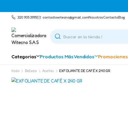
320 905 3995
contactowitecno@gmail.com​
Nosotros
Contacto
Blog
Categorias
Productos Más Vendidos
Promociones
Inicio
Belleza
Aceites
EXFOLIANTE DE CAFÉ X 240 GR