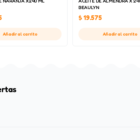
E NARANJA X240 ML
ACEITE DE ALMENDRA X 24
BEAULYN
5
$
19.575
Añadir al carrito
Añadir al carrito
ertas