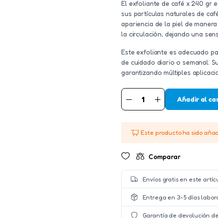
El exfoliante de café x 240 gr e
sus partículas naturales de caf
apariencia de la piel de maner
la circulación, dejando una sens
Este exfoliante es adecuado par
de cuidado diario o semanal. 
garantizando múltiples aplicaci
Añadir al ca
EXFOLIANTE
DE
CAFÉ
X
240
Este producto ha sido aña
GR
cantidad
Comparar
Envíos gratis en este artíc
Entrega en 3-5 días labor
Garantía de devolución de