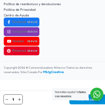
Política de reembolsos y devoluciones
Politica de Privacidad
Centro de Ayuda
Facebook
SEGUIR
Instagram
SEGUIR
Youtube
SEGUIR
Pinterest
SEGUIR
Copyright 2026 © Comercializadora Witecno Todos los derechos
reservados. Sitio Creado Por
MktgCreative
.
Necesitas ayuda?
chatea
con nosotros
Añadir al carrito
FONKINK
500
TIENDA
BUSCAR
LISTA DE DESEOS
CUENTA
CATEGOR