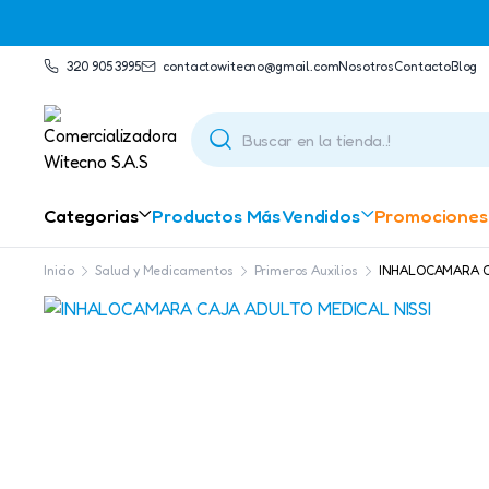
320 905 3995
contactowitecno@gmail.com​
Nosotros
Contacto
Blog
Categorias
Productos Más Vendidos
Promociones
Inicio
Salud y Medicamentos
Primeros Auxilios
INHALOCAMARA C