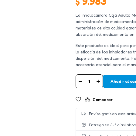
$
9.983
La Inhalocámara Caja Adulto Med
administración de medicamento
materiales de alta calidad gara
absorción del medicamento en la
Este producto es ideal para pe
la eficacia de los inhaladores t
dispersión del medicamento. Fáci
accesorio esencial para el ma
Añadir al ca
INHALOCAMARA
CAJA
ADULTO
MEDICAL
Comparar
NISSI
cantidad
Envíos gratis en este artíc
Entrega en 3-5 días labor
Garantía de devolución de