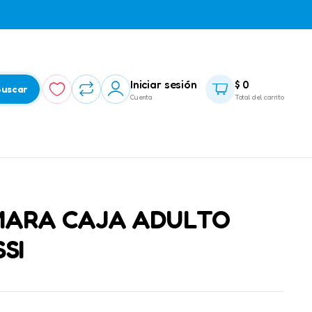
Iniciar sesión
$
0
uscar
Cuenta
Total del carrito
ARA CAJA ADULTO
SI