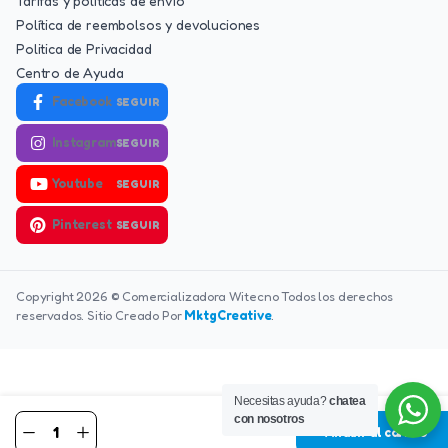
Tarifas y políticas de envío
Política de reembolsos y devoluciones
Politica de Privacidad
Centro de Ayuda
Facebook
SEGUIR
Instagram
SEGUIR
Youtube
SEGUIR
Pinterest
SEGUIR
Copyright 2026 © Comercializadora Witecno Todos los derechos
reservados. Sitio Creado Por
MktgCreative
.
Necesitas ayuda?
chatea
con nosotros
Añadir al carrito
MIORELAX