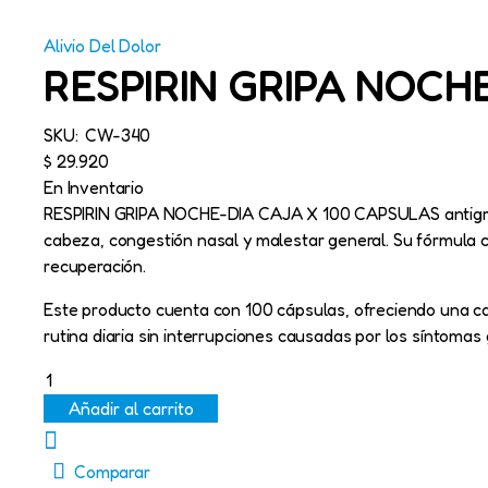
Alivio Del Dolor
RESPIRIN GRIPA NOCHE
SKU:
CW-340
$
29.920
En Inventario
RESPIRIN GRIPA NOCHE-DIA CAJA X 100 CAPSULAS antigripal
cabeza, congestión nasal y malestar general. Su fórmula c
recuperación.
Este producto cuenta con 100 cápsulas, ofreciendo una can
rutina diaria sin interrupciones causadas por los síntomas
RESPIRIN
GRIPA
Añadir al carrito
NOCHE-
DIA
CAJA
Comparar