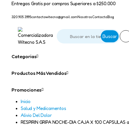
Entregas Gratis por compras Superiores a $250.000
320 905 3995
contactowitecno@gmail.com​
Nosotros
Contacto
Blog
Buscar
Categorias
Productos Más Vendidos
Promociones
Inicio
Salud y Medicamentos
Alivio Del Dolor
RESPIRIN GRIPA NOCHE-DIA CAJA X 100 CAPSULAS an