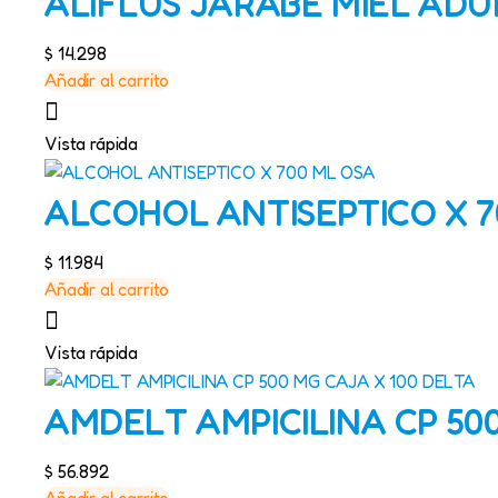
ALIFLUS JARABE MIEL ADU
$
14.298
Añadir al carrito
Vista rápida
ALCOHOL ANTISEPTICO X 7
$
11.984
Añadir al carrito
Vista rápida
AMDELT AMPICILINA CP 500
$
56.892