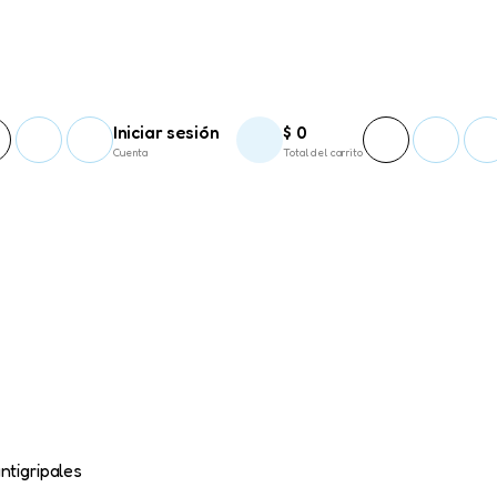
Iniciar sesión
$
0
Cuenta
Total del carrito
tigripales