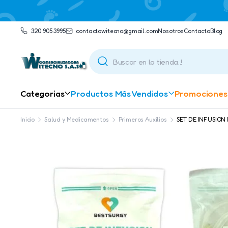
320 905 3995
contactowitecno@gmail.com​
Nosotros
Contacto
Blog
Categorias
Productos Más Vendidos
Promociones
Inicio
Salud y Medicamentos
Primeros Auxilios
SET DE INFUSIO