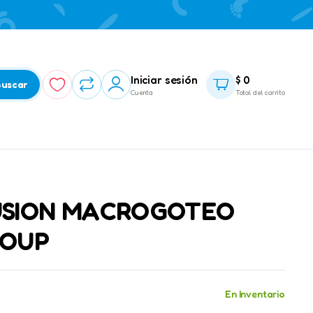
Iniciar sesión
$
0
uscar
Cuenta
Total del carrito
FUSION MACROGOTEO
ROUP
En Inventario