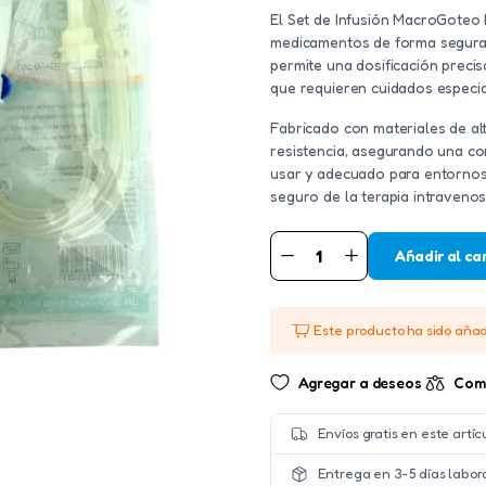
El Set de Infusión MacroGoteo 
medicamentos de forma segura 
permite una dosificación precisa
que requieren cuidados especia
Fabricado con materiales de alt
resistencia, asegurando una cor
usar y adecuado para entornos h
seguro de la terapia intravenos
Añadir al ca
SET
DE
INFUSION
MACROGOTEO
HEALTH
Este producto ha sido aña
GROUP
cantidad
Agregar a deseos
Com
Envíos gratis en este artíc
Entrega en 3-5 días labor