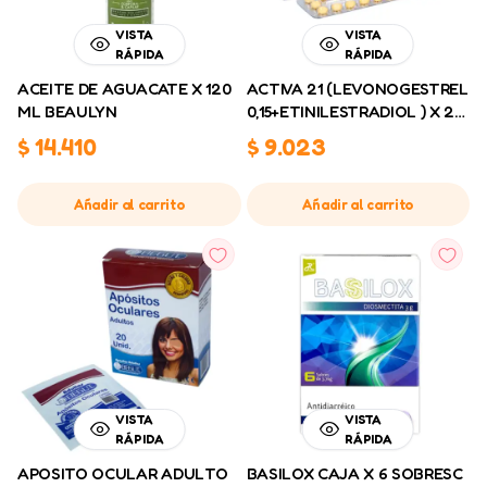
VISTA
VISTA
RÁPIDA
RÁPIDA
ACEITE DE AGUACATE X 120
ACTIVA 21 (LEVONOGESTREL
ML BEAULYN
0,15+ETINILESTRADIOL ) X 21
GRAGEAS
$
14.410
$
9.023
Añadir al carrito
Añadir al carrito
VISTA
VISTA
RÁPIDA
RÁPIDA
APOSITO OCULAR ADULTO
BASILOX CAJA X 6 SOBRESC